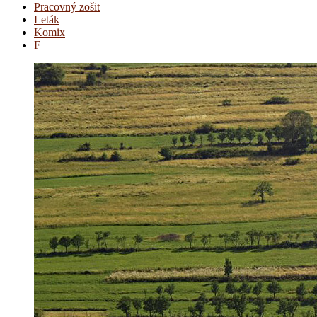
Pracovný zošit
Leták
Komix
F