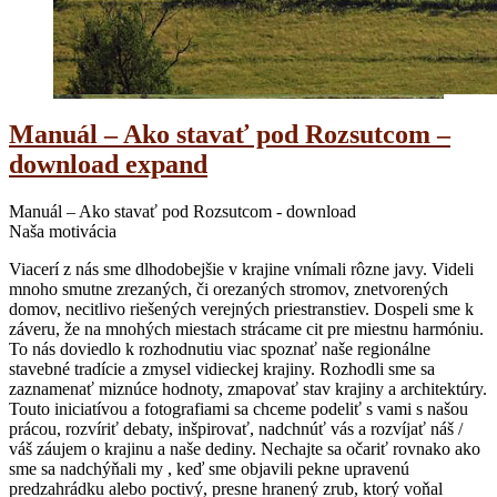
Manuál – Ako stavať pod Rozsutcom –
download expand
Manuál – Ako stavať pod Rozsutcom - download
Naša motivácia
Viacerí z nás sme dlhodobejšie v krajine vnímali rôzne javy. Videli
mnoho smutne zrezaných, či orezaných stromov, znetvorených
domov, necitlivo riešených verejných priestranstiev. Dospeli sme k
záveru, že na mnohých miestach strácame cit pre miestnu harmóniu.
To nás doviedlo k rozhodnutiu viac spoznať naše regionálne
stavebné tradície a zmysel vidieckej krajiny. Rozhodli sme sa
zaznamenať miznúce hodnoty, zmapovať stav krajiny a architektúry.
Touto iniciatívou a fotografiami sa chceme podeliť s vami s našou
prácou, rozvíriť debaty, inšpirovať, nadchnúť vás a rozvíjať náš /
váš záujem o krajinu a naše dediny. Nechajte sa očariť rovnako ako
sme sa nadchýňali my , keď sme objavili pekne upravenú
predzahrádku alebo poctivý, presne hranený zrub, ktorý voňal