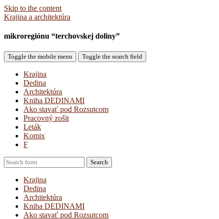
Skip to the content
Krajina a architektúra
mikroregiónu “terchovskej doliny”
Toggle the mobile menu
Toggle the search field
Krajina
Dedina
Architektúra
Kniha DEDINAMI
Ako stavať pod Rozsutcom
Pracovný zošit
Leták
Komix
F
Search
Krajina
Dedina
Architektúra
Kniha DEDINAMI
Ako stavať pod Rozsutcom