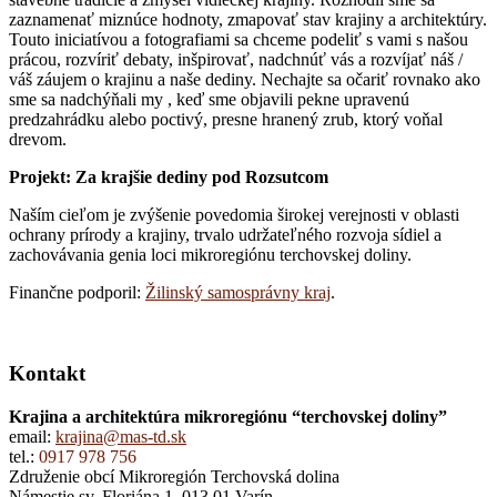
zaznamenať miznúce hodnoty, zmapovať stav krajiny a architektúry.
Touto iniciatívou a fotografiami sa chceme podeliť s vami s našou
prácou, rozvíriť debaty, inšpirovať, nadchnúť vás a rozvíjať náš /
váš záujem o krajinu a naše dediny. Nechajte sa očariť rovnako ako
sme sa nadchýňali my , keď sme objavili pekne upravenú
predzahrádku alebo poctivý, presne hranený zrub, ktorý voňal
drevom.
Projekt: Za krajšie dediny pod Rozsutcom
Naším cieľom je zvýšenie povedomia širokej verejnosti v oblasti
ochrany prírody a krajiny, trvalo udržateľného rozvoja sídiel a
zachovávania genia loci mikroregiónu terchovskej doliny.
Finančne podporil:
Žilinský samosprávny kraj
.
Kontakt
Krajina a architektúra mikroregiónu “terchovskej doliny”
email:
krajina@mas-td.sk
tel.:
0917 978 756
Združenie obcí Mikroregión Terchovská dolina
Námestie sv. Floriána 1, 013 01 Varín