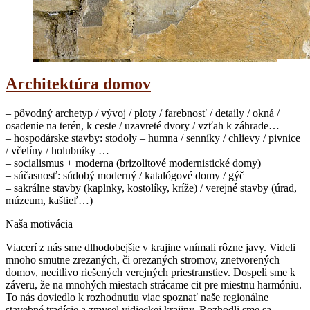
Architektúra domov
– pôvodný archetyp / vývoj / ploty / farebnosť / detaily / okná /
osadenie na terén, k ceste / uzavreté dvory / vzťah k záhrade…
– hospodárske stavby: stodoly – humna / senníky / chlievy / pivnice
/ včelíny / holubníky …
– socialismus + moderna (brizolitové modernistické domy)
– súčasnosť: súdobý moderný / katalógové domy / gýč
– sakrálne stavby (kaplnky, kostolíky, kríže) / verejné stavby (úrad,
múzeum, kaštieľ…)
Naša motivácia
Viacerí z nás sme dlhodobejšie v krajine vnímali rôzne javy. Videli
mnoho smutne zrezaných, či orezaných stromov, znetvorených
domov, necitlivo riešených verejných priestranstiev. Dospeli sme k
záveru, že na mnohých miestach strácame cit pre miestnu harmóniu.
To nás doviedlo k rozhodnutiu viac spoznať naše regionálne
stavebné tradície a zmysel vidieckej krajiny. Rozhodli sme sa