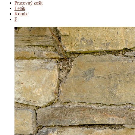
Pracovný zošit
Leták
Komix
F