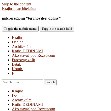
Skip to the content
Krajina a architektúra
mikroregiónu “terchovskej doliny”
Toggle the mobile menu
Toggle the search field
Krajina
Dedina
Architektúra
Kniha DEDINAMI
Ako stavať pod Rozsutcom
Pracovný zošit
Leták
Komix
F
Search
Krajina
Dedina
Architektúra
Kniha DEDINAMI
Ako stavať pod Rozsutcom